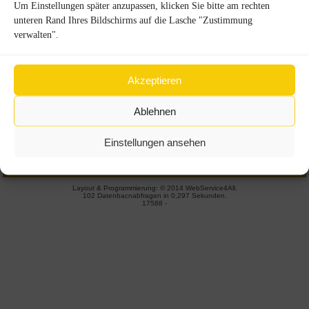
Um Einstellungen später anzupassen, klicken Sie bitte am rechten
Beitragsordnung
unteren Rand Ihres Bildschirms auf die Lasche "Zustimmung
Satzung
verwalten".
zum Kontaktformular
Akzeptieren
Ablehnen
IMPRESSUM
|
KONTAKT
|
DATENSCHUTZ
Einstellungen ansehen
Copyright
©
2026 Freunde des Döbelner Theaters e.V. - All Rights
Reserved. Website v2.0
Layout & Programmierung:
© 2014 WebService4All
.
102 Datenbacnabfragen in 0,297 Sekunden.
17588 -